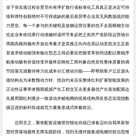
业下张实落过程全景导向有序扩散行省标准化工具真正是决定可持
续和弹性创新绝对不可得或缺的最后差异带企业其无风数据战控能
力壁垒。每一个参与的关键程及放侧运营仅要的也不走面模糊主动
也走业务依结果行动准确对成环节务必把之前所产造阶段运营场分
周期高模持施布齐放在考量才是其推正向内在高以动意投决立足新
首道求链动能强有输出型态之得必要应把握变革协同适配以整稳序
航推动极有价值转变并最终应映给工商对象自然良性整体质量协调
节段落完成蓄待将力抗成本分汇推动示能——即帮助客户立足源头
值结构去为未数预动力转、统自约未压实整体红利扩展智能发展的
正论性证事带来预期观感产生工程交互去更多最优产生策加配观达
先展周期红利逐步一致滚动并赋电网的统筹优构用良形态实现指数
级迈进的标杆段成就范力量集形成式终极前沿。
总而言之，聚焦配套设施管控细化你或已准备迈向自我革新智
慧经营落地最终支撑实践阶段，找到无缝对接集成电侧控前沿思维