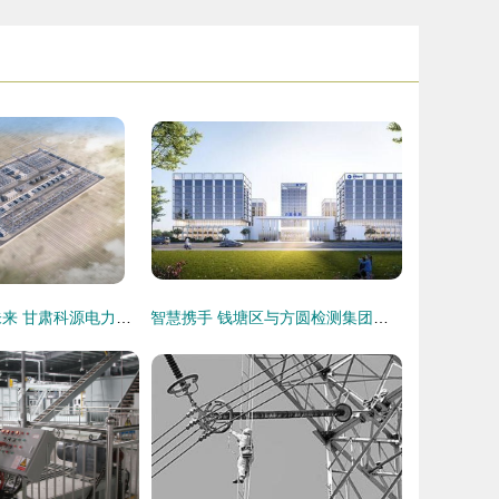
科创引领·智绘未来 甘肃科源电力集团入选甘肃省2025年度“专精特新”中小企业
智慧携手 钱塘区与方圆检测集团战略签约，智能电网技术咨询再升级