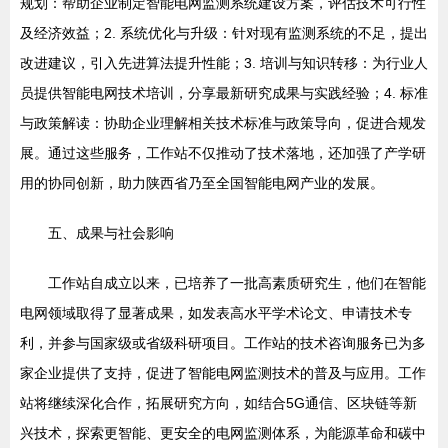
规划：帮助企业制定智能电网监测系统建设方案，评估技术可行性
及经济效益；2. 系统优化与升级：针对现有监测系统的不足，提出
改进建议，引入先进算法提升性能；3. 培训与知识转移：为行业人
员提供智能电网技术培训，分享最新研究成果与实践经验；4. 标准
与政策解读：协助企业理解相关技术标准与政策导向，促进合规发
展。通过这些服务，工作站不仅推动了技术落地，还加强了产学研
用的协同创新，助力陕西省乃至全国智能电网产业的发展。
五、成果与社会影响
工作站自成立以来，已培养了一批高素质研究生，他们在智能
电网领域取得了显著成果，如发表高水平学术论文、申请技术专
利，并参与国家级或省级科研项目。工作站的技术咨询服务已为多
家企业提供了支持，促进了智能电网监测技术的普及与应用。工作
站将继续深化合作，拓展研究方向，如结合5G通信、区块链等新
兴技术，探索更智能、更安全的电网监测体系，为能源革命和碳中