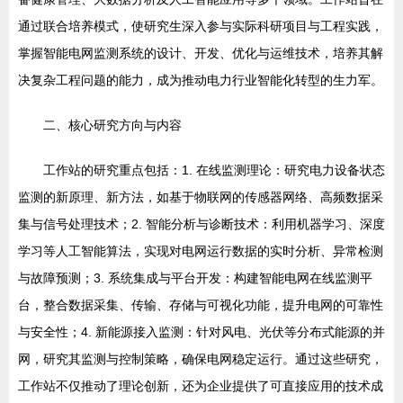
通过联合培养模式，使研究生深入参与实际科研项目与工程实践，
掌握智能电网监测系统的设计、开发、优化与运维技术，培养其解
决复杂工程问题的能力，成为推动电力行业智能化转型的生力军。
二、核心研究方向与内容
工作站的研究重点包括：1. 在线监测理论：研究电力设备状态
监测的新原理、新方法，如基于物联网的传感器网络、高频数据采
集与信号处理技术；2. 智能分析与诊断技术：利用机器学习、深度
学习等人工智能算法，实现对电网运行数据的实时分析、异常检测
与故障预测；3. 系统集成与平台开发：构建智能电网在线监测平
台，整合数据采集、传输、存储与可视化功能，提升电网的可靠性
与安全性；4. 新能源接入监测：针对风电、光伏等分布式能源的并
网，研究其监测与控制策略，确保电网稳定运行。通过这些研究，
工作站不仅推动了理论创新，还为企业提供了可直接应用的技术成