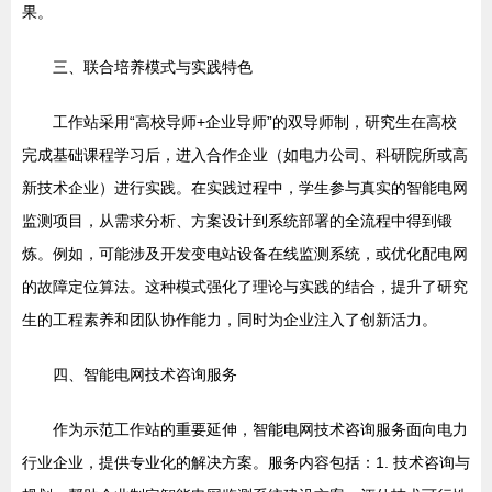
果。
三、联合培养模式与实践特色
工作站采用“高校导师+企业导师”的双导师制，研究生在高校
完成基础课程学习后，进入合作企业（如电力公司、科研院所或高
新技术企业）进行实践。在实践过程中，学生参与真实的智能电网
监测项目，从需求分析、方案设计到系统部署的全流程中得到锻
炼。例如，可能涉及开发变电站设备在线监测系统，或优化配电网
的故障定位算法。这种模式强化了理论与实践的结合，提升了研究
生的工程素养和团队协作能力，同时为企业注入了创新活力。
四、智能电网技术咨询服务
作为示范工作站的重要延伸，智能电网技术咨询服务面向电力
行业企业，提供专业化的解决方案。服务内容包括：1. 技术咨询与